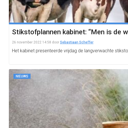
Stikstofplannen kabinet: “Men is de w
26 november 2022 14:58
door
Sebastiaan Scheffer
Het kabinet presenteerde vrijdag de langverwachte stikstof
NIEUWS