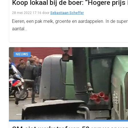
Koop lokaal bij de boer: “Hogere prijs
28 mei 2022 17:16
door
Sebastiaan Scheffer
Eieren, een pak melk, groente en aardappelen. In de super
aantal…
NIEUWS