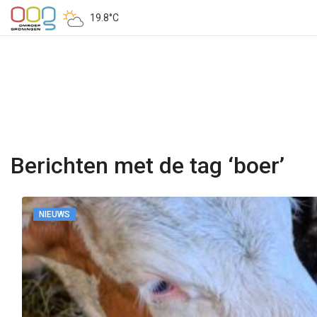
19.8°C
Berichten met de tag ‘boer’
NIEUWS