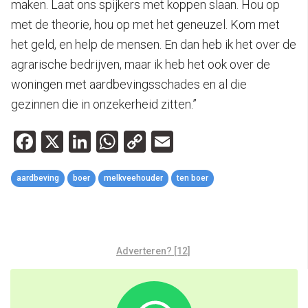
maken. Laat ons spijkers met koppen slaan. Hou op
met de theorie, hou op met het geneuzel. Kom met
het geld, en help de mensen. En dan heb ik het over de
agrarische bedrijven, maar ik heb het ook over de
woningen met aardbevingsschades en al die
gezinnen die in onzekerheid zitten.”
Facebook
X
LinkedIn
WhatsApp
Copy
Email
Link
aardbeving
boer
melkveehouder
ten boer
Adverteren? [12]