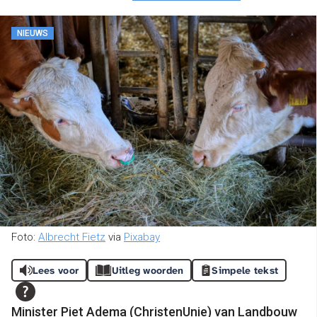
NIEUWS
Foto:
Albrecht Fietz
via
Pixabay
Lees voor
Uitleg woorden
Simpele tekst
Minister Piet Adema (ChristenUnie) van Landbouw