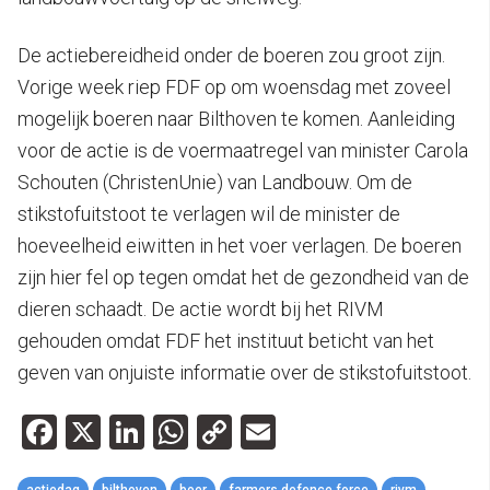
De actiebereidheid onder de boeren zou groot zijn.
Vorige week riep FDF op om woensdag met zoveel
mogelijk boeren naar Bilthoven te komen. Aanleiding
voor de actie is de voermaatregel van minister Carola
Schouten (ChristenUnie) van Landbouw. Om de
stikstofuitstoot te verlagen wil de minister de
hoeveelheid eiwitten in het voer verlagen. De boeren
zijn hier fel op tegen omdat het de gezondheid van de
dieren schaadt. De actie wordt bij het RIVM
gehouden omdat FDF het instituut beticht van het
geven van onjuiste informatie over de stikstofuitstoot.
Facebook
X
LinkedIn
WhatsApp
Copy
Email
Link
actiedag
bilthoven
boer
farmers defence force
rivm