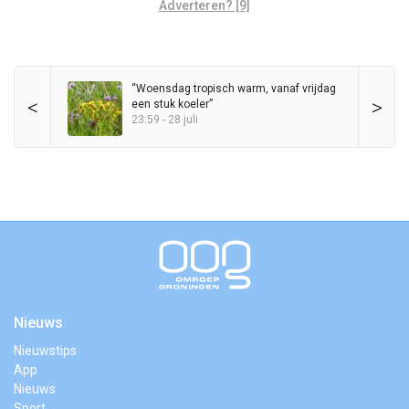
Adverteren? [9]
“Woensdag tropisch warm, vanaf vrijdag
<
>
een stuk koeler”
23:59 - 28 juli
Nieuws
Nieuwstips
App
Nieuws
Sport