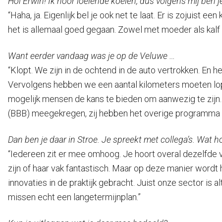
Hoi Erwin! Ik hoor loeiende koeien, dus volgens mij ben j
“Haha, ja. Eigenlijk bel je ook net te laat. Er is zojuist 
het is allemaal goed gegaan. Zowel met moeder als kalf 
Want eerder vandaag was je op de Veluwe …
“Klopt. We zijn in de ochtend in de auto vertrokken. En
Vervolgens hebben we een aantal kilometers moeten lop
mogelijk mensen de kans te bieden om aanwezig te zijn. 
(BBB) meegekregen, zij hebben het overige programma 
Dan ben je daar in Stroe. Je spreekt met collega’s. Wat h
“Iedereen zit er mee omhoog. Je hoort overal dezelfde ver
zijn of haar vak fantastisch. Maar op deze manier wordt h
innovaties in de praktijk gebracht. Juist onze sector is
missen echt een langetermijnplan.”