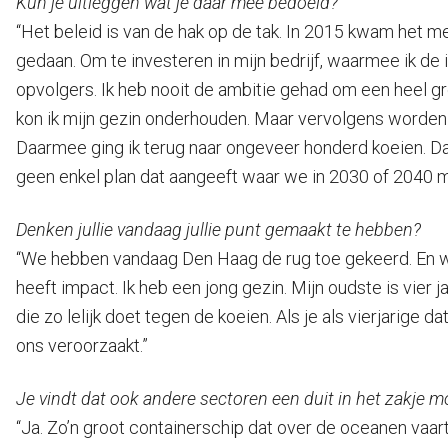
Kun je uitleggen wat je daar mee bedoeld?
“Het beleid is van de hak op de tak. In 2015 kwam het m
gedaan. Om te investeren in mijn bedrijf, waarmee ik de in
opvolgers. Ik heb nooit de ambitie gehad om een heel gr
kon ik mijn gezin onderhouden. Maar vervolgens worden
Daarmee ging ik terug naar ongeveer honderd koeien. Dat h
geen enkel plan dat aangeeft waar we in 2030 of 2040 mo
Denken jullie vandaag jullie punt gemaakt te hebben?
“We hebben vandaag Den Haag de rug toe gekeerd. En we
heeft impact. Ik heb een jong gezin. Mijn oudste is vier
die zo lelijk doet tegen de koeien. Als je als vierjarige 
ons veroorzaakt.”
Je vindt dat ook andere sectoren een duit in het zakje 
“Ja. Zo’n groot containerschip dat over de oceanen vaart.