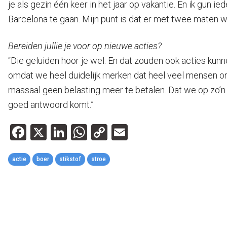
je als gezin één keer in het jaar op vakantie. En ik gun
Barcelona te gaan. Mijn punt is dat er met twee maten 
Bereiden jullie je voor op nieuwe acties?
“Die geluiden hoor je wel. En dat zouden ook acties kunn
omdat we heel duidelijk merken dat heel veel mensen on
massaal geen belasting meer te betalen. Dat we op zo’n
goed antwoord komt.”
Facebook
X
LinkedIn
WhatsApp
Copy
Email
Link
actie
boer
stikstof
stroe