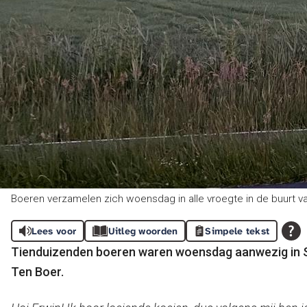
Boeren verzamelen zich woensdag in alle vroegte in de buurt va
Lees voor
Uitleg woorden
Simpele tekst
Tienduizenden boeren waren woensdag aanwezig in St
Ten Boer.