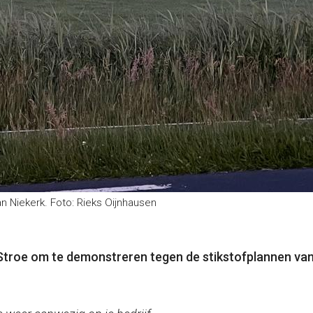
n Niekerk. Foto: Rieks Oijnhausen
roe om te demonstreren tegen de stikstofplannen van h