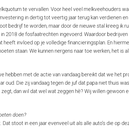
elkquotum te vervallen. Voor heel veel melkveehouders was 
vestering in dertig tot veertig jaar terug kan verdienen en 
oot bedrijf te worden, maar door de nieuwe stal kreeg ik 
 in 2018 de fosfaatrechten ingevoerd. Waardoor bedrijven
eeft invloed op je volledige financieringsplan. En hiermee 
eten staan. We kunnen nergens naar toe werken, het is all
 hebben met de actie van vandaag bereikt dat we het prob
 jaar oud. Die zij vandaag tegen de juf dat papa niet thuis
dat zegt, dan wil dat wel wat zeggen hè? Wij willen gewoon ee
moeten doen?
 Dat stoot in een jaar evenveel uit als alle auto’s die op d