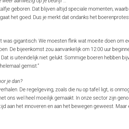
e weer aanwezig op je bedrijf …
een kalfje geboren. Dat blijven altijd speciale momenten, waar
gaat het goed. Dus je merkt dat ondanks het boerenprotest 
 het was gigantisch. We moesten flink wat moeite doen om 
en. De bijeenkomst zou aanvankelijk om 12.00 uur beginne
Dat is uiteindelijk niet gelukt. Sommige boeren hebben bij
helemaal gemist.”
oor je dan?
halen. De regelgeving, zoals die nu op tafel ligt, is onmog
et ons wel heel moeilijk gemaakt. In onze sector zijn genoe
 altijd aan het innoveren en aan het bewegen geweest. Maar 