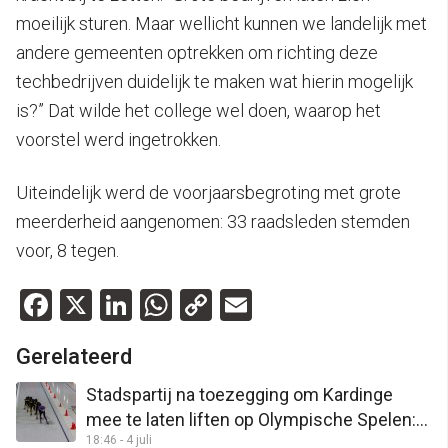
moeilijk sturen. Maar wellicht kunnen we landelijk met
andere gemeenten optrekken om richting deze
techbedrijven duidelijk te maken wat hierin mogelijk
is?” Dat wilde het college wel doen, waarop het
voorstel werd ingetrokken.
Uiteindelijk werd de voorjaarsbegroting met grote
meerderheid aangenomen: 33 raadsleden stemden
voor, 8 tegen.
Facebook
X
LinkedIn
WhatsApp
Copy
Email
Link
Gerelateerd
Stadspartij na toezegging om Kardinge
mee te laten liften op Olympische Spelen:
18:46 - 4 juli
“Snel om tafel met KNSB”