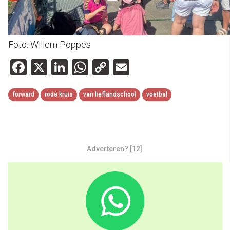
Foto: Willem Poppes
Facebook
X
LinkedIn
WhatsApp
Copy
Email
Link
forward
rode kruis
van lieflandschool
voetbal
Adverteren? [12]