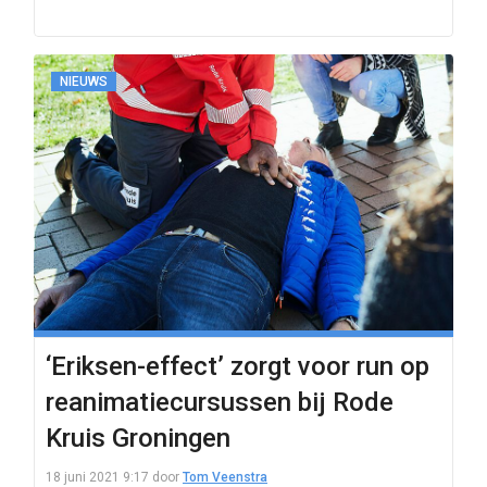
NIEUWS
‘Eriksen-effect’ zorgt voor run op
reanimatiecursussen bij Rode
Kruis Groningen
18 juni 2021 9:17
door
Tom Veenstra