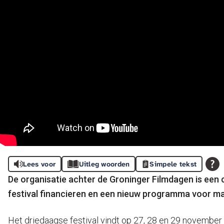
Lees voor
Uitleg woorden
Simpele tekst
De organisatie achter de Groninger Filmdagen is een c
festival financieren en een nieuw programma voor m
Het driedaagse festival vindt op 27, 28 en 29 november