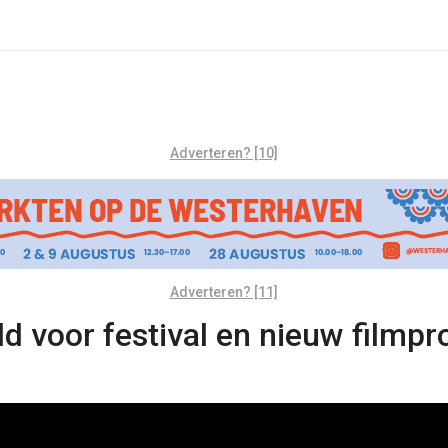
Adverteren? [10]
Adverteren? [11]
ld voor festival en nieuw film