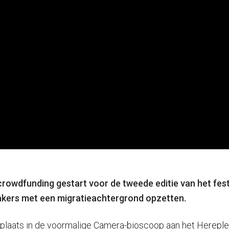
rowdfunding gestart voor de tweede editie van het festi
akers met een migratieachtergrond opzetten.
 plaats in de voormalige Camera-bioscoop aan het Hereplei