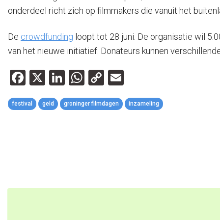
onderdeel richt zich op filmmakers die vanuit het buit
De
crowdfunding
loopt tot 28 juni. De organisatie wil 
van het nieuwe initiatief. Donateurs kunnen verschillend
Facebook
X
LinkedIn
WhatsApp
Copy
Email
Link
festival
geld
groninger filmdagen
inzameling