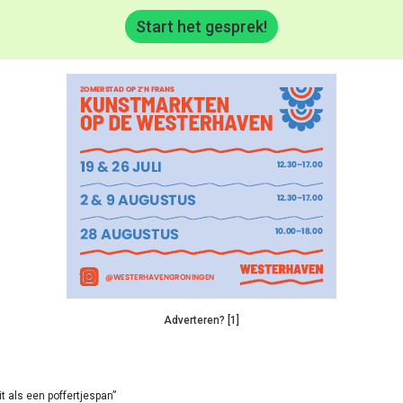
Start het gesprek!
Adverteren? [1]
it als een poffertjespan”