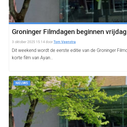
Groninger Filmdagen beginnen vrijdag
3 oktober 2025 15:14
door
Tom Veenstra
Dit weekend wordt de eerste editie van de Groninger Film
korte film van Ayan…
NIEUWS