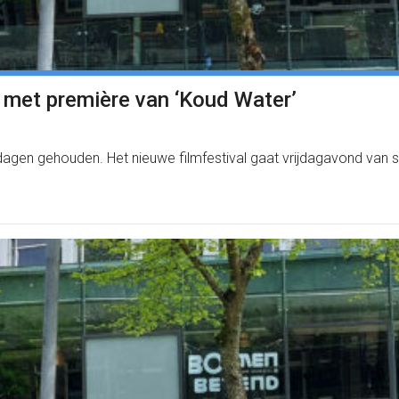
 met première van ‘Koud Water’
dagen gehouden. Het nieuwe filmfestival gaat vrijdagavond van 