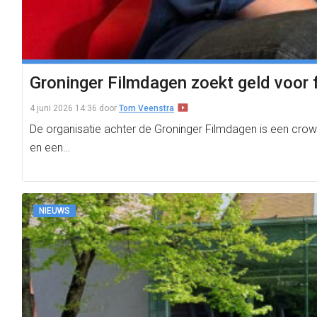
Groninger Filmdagen zoekt geld voor 
4 juni 2026 14:36
door
Tom Veenstra
De organisatie achter de Groninger Filmdagen is een crowdf
en een…
NIEUWS