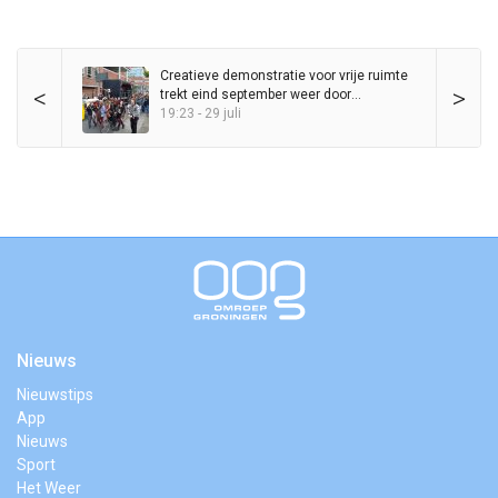
Creatieve demonstratie voor vrije ruimte
<
>
trekt eind september weer door
binnenstad
19:23 - 29 juli
Nieuws
Nieuwstips
App
Nieuws
Sport
Het Weer