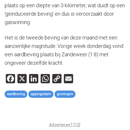
plaats op een diepte van 3 kilometer, wat duidt op een
‘geïnduceerde beving’ en dus is veroorzaakt door
gaswinning.
Het is de tweede beving van deze maand met een
aanzienlijke magnitude. Vorige week donderdag vond
een aardbeving plaats bij Zandeweer (1.8) met
ongeveer dezelfde kracht.
Facebook
X
LinkedIn
WhatsApp
Copy
Email
Link
aardbeving
appingedam
groningen
Adverteren? [12]