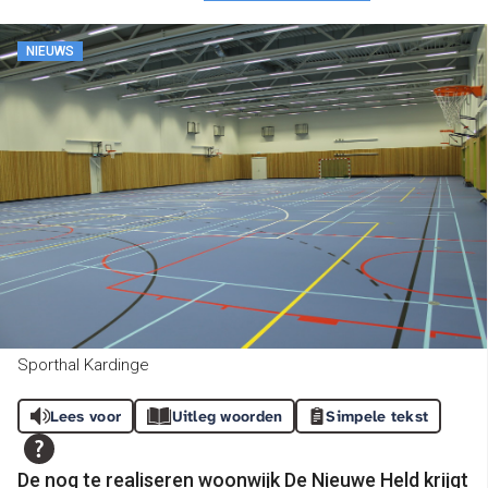
NIEUWS
Sporthal Kardinge
Lees voor
Uitleg woorden
Simpele tekst
De nog te realiseren woonwijk De Nieuwe Held krijgt