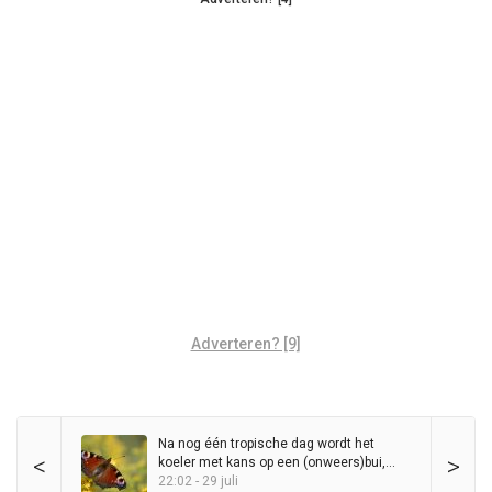
Adverteren? [9]
Na nog één tropische dag wordt het
<
>
koeler met kans op een (onweers)bui,
maar zomer blijft in het zadel
22:02 - 29 juli