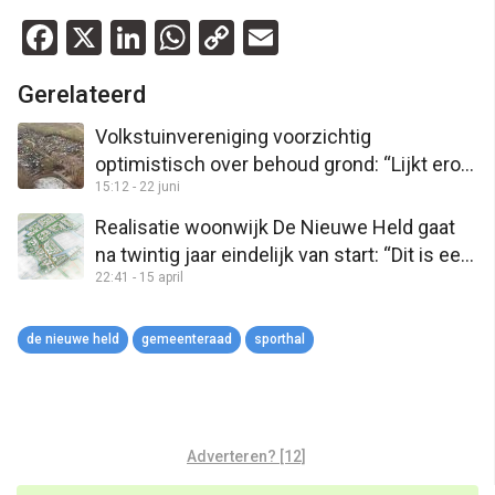
Facebook
X
LinkedIn
WhatsApp
Copy
Email
Link
Gerelateerd
Volkstuinvereniging voorzichtig
optimistisch over behoud grond: “Lijkt erop
15:12 - 22 juni
dat de grond gespaard blijft”
Realisatie woonwijk De Nieuwe Held gaat
na twintig jaar eindelijk van start: “Dit is een
22:41 - 15 april
historisch moment”
de nieuwe held
gemeenteraad
sporthal
Adverteren? [12]