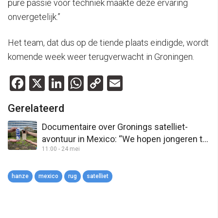
pure passie voor techniek maakte deze ervaring
onvergetelijk.”
Het team, dat dus op de tiende plaats eindigde, wordt
komende week weer terugverwacht in Groningen.
Facebook
X
LinkedIn
WhatsApp
Copy
Email
Link
Gerelateerd
Documentaire over Gronings satelliet-
avontuur in Mexico: “We hopen jongeren te
11:00 - 24 mei
enthousiasmeren voor techniek”
hanze
mexico
rug
satelliet