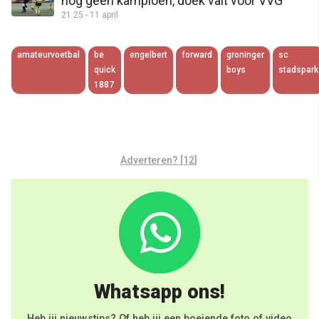
nog geen kampioen, doek valt voor VVG
21:25 - 11 april
amateurvoetbal
be
engelbert
forward
groninger
sc
quick
boys
stadspark
1887
Adverteren? [12]
Whatsapp ons!
Heb jij nieuwstips? Of heb jij een boeiende foto of video