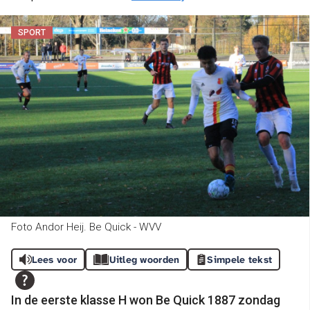
SPORT
Foto Andor Heij. Be Quick - WVV
Lees voor
Uitleg woorden
Simpele tekst
In de eerste klasse H won Be Quick 1887 zondag