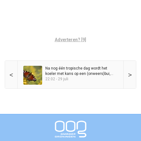
Adverteren? [9]
Na nog één tropische dag wordt het
<
>
koeler met kans op een (onweers)bui,
maar zomer blijft in het zadel
22:02 - 29 juli