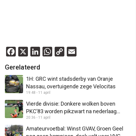
Facebook
X
LinkedIn
WhatsApp
Copy
Email
Link
Gerelateerd
1H: GRC wint stadsderby van Oranje
Nassau, overtuigende zege Velocitas
19:48 - 11 april
Vierde divisie: Donkere wolken boven
PKC’83 worden pikzwart na nederlaag
20:36 - 11 april
tegen HZVV
Amateurvoetbal: Winst GVAV, Groen Geel