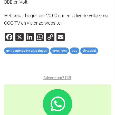
BBB en Volt.
Het debat begint om 20.00 uur en is live te volgen op
OOG TV en via onze website.
Facebook
X
LinkedIn
WhatsApp
Copy
Email
Link
gemeenteraadsverkiezingen
groningen
oog
slotdebat
Adverteren? [12]