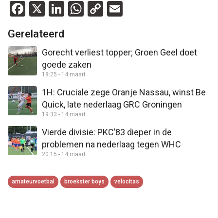
Facebook
X
LinkedIn
WhatsApp
Copy
Email
Link
Gerelateerd
Gorecht verliest topper; Groen Geel doet
goede zaken
18:25 - 14 maart
1H: Cruciale zege Oranje Nassau, winst Be
Quick, late nederlaag GRC Groningen
19:33 - 14 maart
Vierde divisie: PKC’83 dieper in de
problemen na nederlaag tegen WHC
20:15 - 14 maart
amateurvoetbal
broekster boys
velocitas