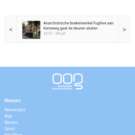
Anarchistische boekenwinkel Fugitive aan
<
>
Korreweg gaat de deuren sluiten
23:01 - 28 juli
Nieuws
Nieuwstips
App
Nieuws
Sport
Het Weer