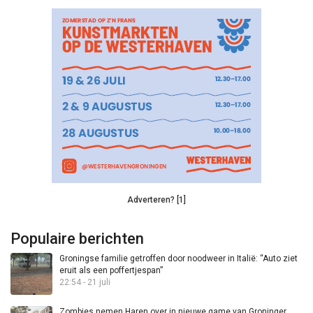
Adverteren? [1]
Populaire berichten
Groningse familie getroffen door noodweer in Italië: “Auto ziet
eruit als een poffertjespan”
22:54 - 21 juli
Zombies nemen Haren over in nieuwe game van Groninger