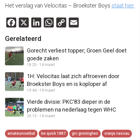
Het verslag van Velocitas – Broekster Boys
staat hier.
Facebook
X
LinkedIn
WhatsApp
Copy
Email
Link
Gerelateerd
Gorecht verliest topper; Groen Geel doet
goede zaken
18:25 - 14 maart
1H: Velocitas laat zich aftroeven door
Broekster Boys en is koploper af
19:44 - 14 maart
Vierde divisie: PKC’83 dieper in de
problemen na nederlaag tegen WHC
20:15 - 14 maart
amateurvoetbal
be quick 1887
grc groninghen
oranje nassau