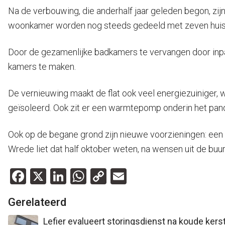
Na de verbouwing, die anderhalf jaar geleden begon, zij
woonkamer worden nog steeds gedeeld met zeven huisge
Door de gezamenlijke badkamers te vervangen door inpan
kamers te maken.
De vernieuwing maakt de flat ook veel energiezuiniger,
geïsoleerd. Ook zit er een warmtepomp onderin het pand 
Ook op de begane grond zijn nieuwe voorzieningen: een 
Wrede liet dat half oktober weten, na wensen uit de buu
Facebook
X
LinkedIn
WhatsApp
Copy
Email
Link
Gerelateerd
Lefier evalueert storingsdienst na koude kerst