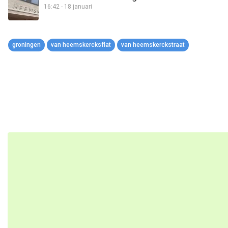
16:42 - 18 januari
groningen
van heemskercksflat
van heemskerckstraat