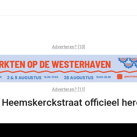
Adverteren? [10]
Adverteren? [11]
 Heemskerckstraat officieel h