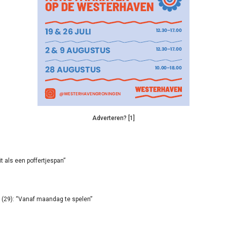
Adverteren? [1]
it als een poffertjespan”
(29): “Vanaf maandag te spelen”