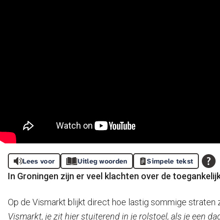
Lees voor
Uitleg woorden
Simpele tekst
In Groningen zijn er veel klachten over de toegankeli
Op de Vismarkt blijkt direct hoe lastig sommige straten
Vismarkt, je zit hier stuiterend in je rolstoel, als je een d