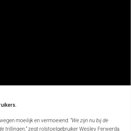
uikers.
bewegen moeilijk en vermoeiend.
“We zijn nu bij de
e trillingen,”
zegt rolstoelgebruiker Wesley Ferwerda.