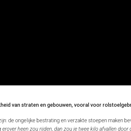
jkheid van straten en gebouwen, vooral voor rolstoelgebr
 zijn: de ongelijke bestrating en verzakte stoepen maken 
ag erover heen zou rijden, dan zou je twee kilo afvallen door d