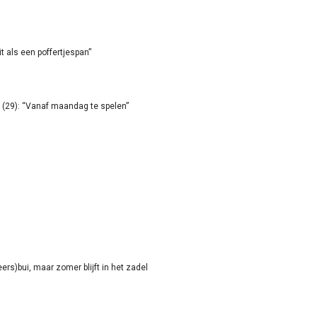
it als een poffertjespan”
(29): “Vanaf maandag te spelen”
rs)bui, maar zomer blijft in het zadel