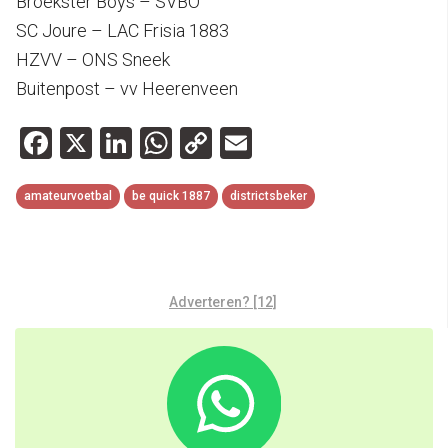
Broekster Boys – SVBO
SC Joure – LAC Frisia 1883
HZVV – ONS Sneek
Buitenpost – vv Heerenveen
Facebook
X
LinkedIn
WhatsApp
Copy
Email
Link
amateurvoetbal
be quick 1887
districtsbeker
Adverteren? [12]