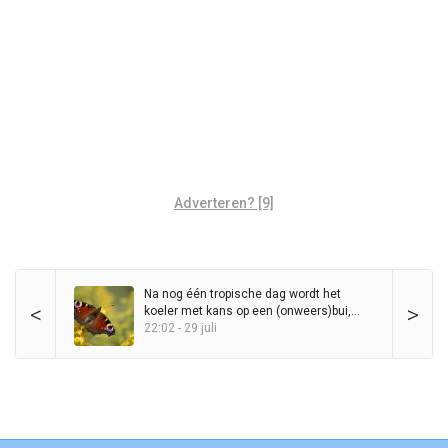
Adverteren? [9]
Na nog één tropische dag wordt het
<
>
koeler met kans op een (onweers)bui,
maar zomer blijft in het zadel
22:02 - 29 juli