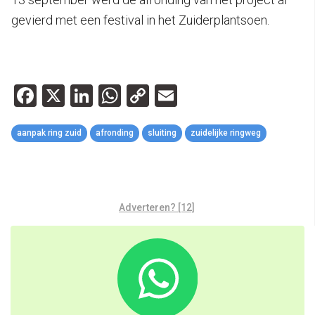
gevierd met een festival in het Zuiderplantsoen.
Facebook
X
LinkedIn
WhatsApp
Copy
Email
Link
aanpak ring zuid
afronding
sluiting
zuidelijke ringweg
Adverteren? [12]