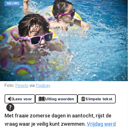
NIEUWS
Foto:
Pexels
via
Pixabay
Lees voor
Uitleg woorden
Simpele tekst
Met fraaie zomerse dagen in aantocht, rijst de
vraag waar je veilig kunt zwemmen.
Vrijdag werd