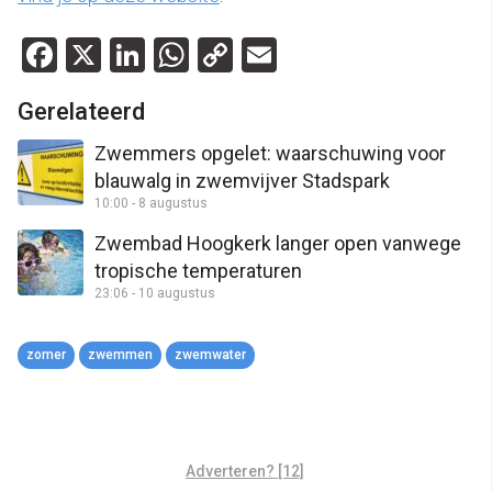
Facebook
X
LinkedIn
WhatsApp
Copy
Email
Link
Gerelateerd
Zwemmers opgelet: waarschuwing voor
blauwalg in zwemvijver Stadspark
10:00 - 8 augustus
Zwembad Hoogkerk langer open vanwege
tropische temperaturen
23:06 - 10 augustus
zomer
zwemmen
zwemwater
Adverteren? [12]