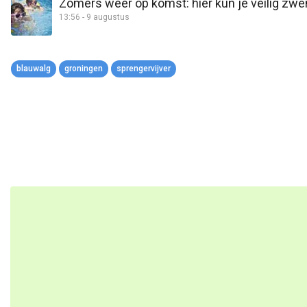
Zomers weer op komst: hier kun je veilig zw
13:56 - 9 augustus
blauwalg
groningen
sprengervijver