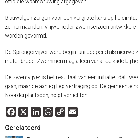
officiële waarschuwing afgegeven.
Blauwalgen zorgen voor een vergrote kans op huidirrita
zomermaanden. Vrijwel ieder zwemseizoen ontwikkelen de
worden gevormd.
De Sprengervijver werd begin juni geopend als nieuwe z
meter breed. Zwemmen mag alleen vanaf de kade bij het S
De zwemvijver is het resultaat van een initiatief dat t
gaan, maar de aanleg liep vertraging op. De gemeente h
Noorderplantsoen, helpt verlichten.
Facebook
X
LinkedIn
WhatsApp
Copy
Email
Link
Gerelateerd