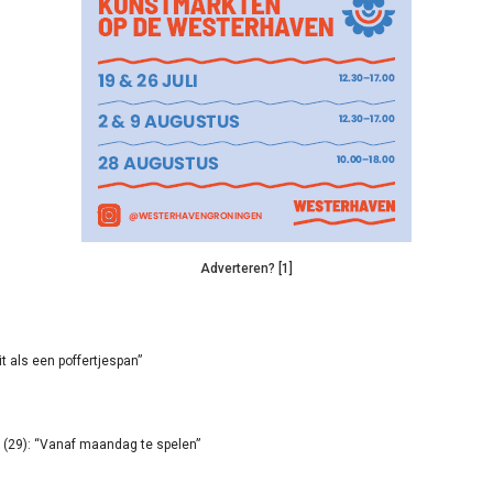
Adverteren? [1]
it als een poffertjespan”
(29): “Vanaf maandag te spelen”