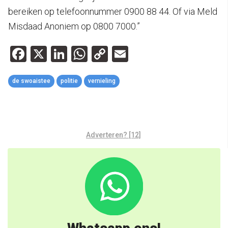
bereiken op telefoonnummer 0900 88 44. Of via Meld
Misdaad Anoniem op 0800 7000.”
Facebook
X
LinkedIn
WhatsApp
Copy
Email
Link
de swoaistee
politie
vernieling
Adverteren? [12]