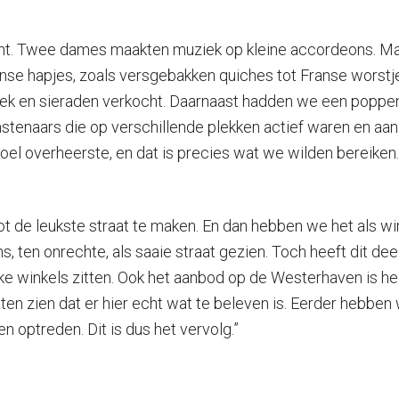
cht. Twee dames maakten muziek op kleine accordeons. M
se hapjes, zoals versgebakken quiches tot Franse worstj
ek en sieraden verkocht. Daarnaast hadden we een poppenka
nstenaars die op verschillende plekken actief waren en aan
voel overheerste, en dat is precies wat we wilden bereiken.
t de leukste straat te maken. En dan hebben we het als win
en onrechte, als saaie straat gezien. Toch heeft dit deel 
eke winkels zitten. Ook het aanbod op de Westerhaven is hee
ten zien dat er hier echt wat te beleven is. Eerder hebben 
 optreden. Dit is dus het vervolg.”