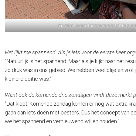
Op straat waren kunstenaars actief. Foto: i
Het lijkt me spannend. Als je iets voor de eerste keer or
“Natuurlijk is het spannend. Maar als je kijkt naar het 
zo druk was in ons gebied. We hebben veel blije en vrol
kleinere editie was.”
Want ook de komende drie zondagen vindt deze markt pl
“Dat klopt. Komende zondag komen er nog wat extra krame
gaan dan iets doen met oesters. Dus het concept van ee
we het spannend en vernieuwend willen houden.”