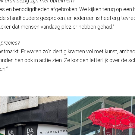
lijk druk bezig zijn met opruimen?
jes en benodigdheden afgebroken. We kijken terug op een 
ende standhouders gesproken, en iedereen is heel erg tev
 zeker dat mensen vandaag plezier hebben gehad.”
 precies?
markt. Er waren zo’n dertig kramen vol met kunst, ambacht
nden hen ook in actie zien. Ze konden letterlijk over de s
en.”