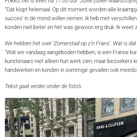
Fokko, het is even na 17:00 uur. Jullie zullen waarschijn
“Dat klopt helemaal. Op dit moment worden alle kraamp
succes’ in de mond willen nemen. Ik heb met verschill
konden niet beter en het was gewoon erg druk. Ik weet
We hebben het over ‘Zomerstad op z’n Frans’. Wat is dat
“Wat we vandaag aangeboden hebben, is een Franse kunst
kunstenaars niet alleen hun werk zien, maar bezoekers ko
handwerken en konden in sommige gevallen ook meedo
Tekst gaat verder onder de foto’s: