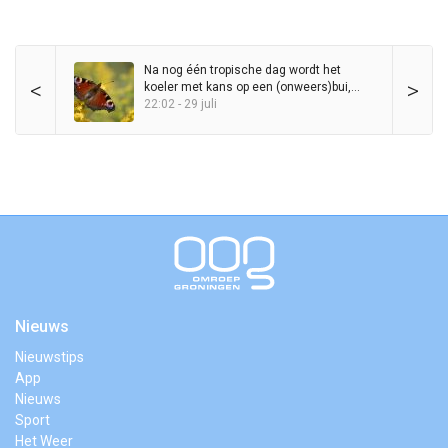
Na nog één tropische dag wordt het
<
>
koeler met kans op een (onweers)bui,
maar zomer blijft in het zadel
22:02 - 29 juli
Nieuws
Nieuwstips
App
Nieuws
Sport
Het Weer