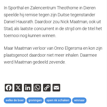
In Sporthal en Zalencentrum Theothorne in Dieren
speelde hij remise tegen zijn Duitse tegenstander
Daniel Hausrath. Daardoor zou Nick Maatman, ook uit
Stad, als laatste concurrent in de strijd om de titel het
toernooi nog kunnen winnen.
Maar Maatman verloor van Onno Elgersma en kon zijn
plaatsgenoot daardoor niet meer inhalen. Daarmee
werd Maatman gedeeld zevende.
Facebook
X
LinkedIn
WhatsApp
Copy
Email
Link
eelke de boer
groningen
open nk schaken
winnaar