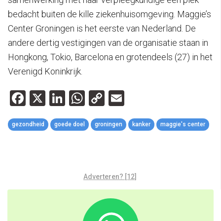
bedacht buiten de kille ziekenhuisomgeving. Maggie’s
Center Groningen is het eerste van Nederland. De
andere dertig vestigingen van de organisatie staan in
Hongkong, Tokio, Barcelona en grotendeels (27) in het
Verenigd Koninkrijk.
Facebook
X
LinkedIn
WhatsApp
Copy
Email
Link
gezondheid
goede doel
groningen
kanker
maggie's center
Adverteren? [12]