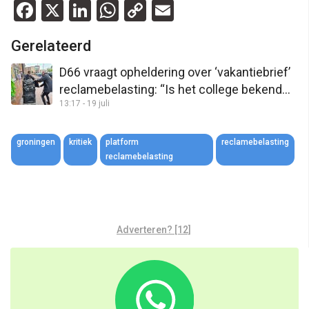
Facebook
X
LinkedIn
WhatsApp
Copy
Email
Link
Gerelateerd
D66 vraagt opheldering over ‘vakantiebrief’
reclamebelasting: “Is het college bekend
13:17 - 19 juli
met de data van schoolvakanties?”
groningen
kritiek
platform
reclamebelasting
reclamebelasting
Adverteren? [12]