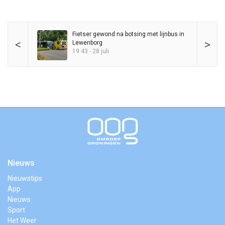
Fietser gewond na botsing met lijnbus in
<
>
Lewenborg
19:43 - 28 juli
Nieuws
Nieuwstips
App
Nieuws
Sport
Het Weer