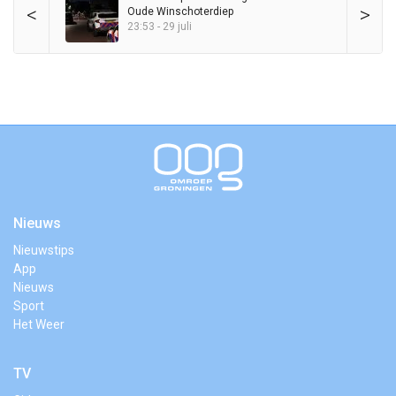
<
>
Oude Winschoterdiep
23:53 - 29 juli
Nieuws
Nieuwstips
App
Nieuws
Sport
Het Weer
TV