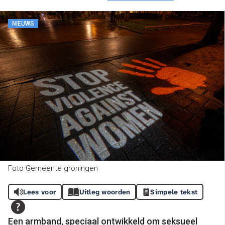
NIEUWS
Foto Gemeente groningen
Lees voor
Uitleg woorden
Simpele tekst
Een armband, speciaal ontwikkeld om seksueel