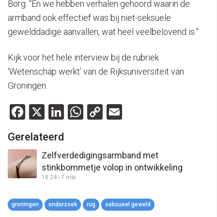
Borg. “En we hebben verhalen gehoord waarin de
armband ook effectief was bij niet-seksuele
gewelddadige aanvallen, wat heel veelbelovend is.”
Kijk voor het hele interview bij de rubriek
‘Wetenschap werkt’ van de Rijksuniversiteit van
Groningen.
Facebook
X
LinkedIn
WhatsApp
Copy
Email
Link
Gerelateerd
Zelfverdedigingsarmband met
stinkbommetje volop in ontwikkeling
18:24 - 7 mei
groningen
onderzoek
rug
seksueel geweld