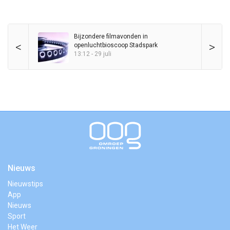
Bijzondere filmavonden in
<
>
openluchtbioscoop Stadspark
13:12 - 29 juli
Nieuws
Nieuwstips
App
Nieuws
Sport
Het Weer