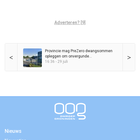
Adverteren? [9]
Provincie mag PreZero dwangsommen
<
>
opleggen om onvergunde
sorteerinstallatie
16:36 - 29 juli
Nieuws