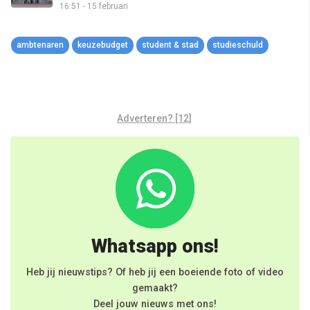
16:51 - 15 februari
aflossen DUO-schuld
ambtenaren
keuzebudget
student & stad
studieschuld
Adverteren? [12]
Whatsapp ons!
Heb jij nieuwstips? Of heb jij een boeiende foto of video
gemaakt?
Deel jouw nieuws met ons!