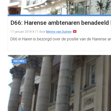
D66: Harense ambtenaren benadeeld b
17 januari 2018 8:17
door
Menno van Duinen
D66 in Haren is bezorgd over de positie van de Harense 
NIEUWS