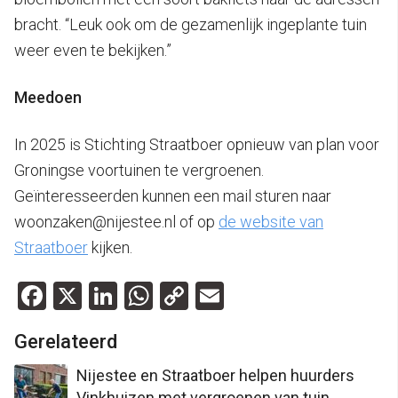
bracht. “Leuk ook om de gezamenlijk ingeplante tuin
weer even te bekijken.”
Meedoen
In 2025 is Stichting Straatboer opnieuw van plan voor
Groningse voortuinen te vergroenen.
Geïnteresseerden kunnen een mail sturen naar
woonzaken@nijestee.nl of op
de website van
Straatboer
kijken.
Facebook
X
LinkedIn
WhatsApp
Copy
Email
Link
Gerelateerd
Nijestee en Straatboer helpen huurders
Vinkhuizen met vergroenen van tuin