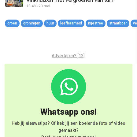
13:48 - 23 mei
groen
groningen
huur
leefbaarheid
nijestree
straatboer
ve
Adverteren? [12]
Whatsapp ons!
Heb jij nieuwstips? Of heb jij een boeiende foto of video
gemaakt?