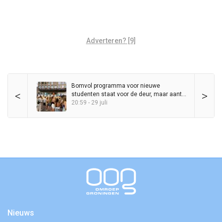
Adverteren? [9]
Bomvol programma voor nieuwe
<
>
studenten staat voor de deur, maar aantal
KEI-lopers daalt al jaren
20:59 - 29 juli
Nieuws