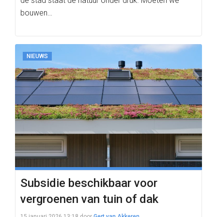
de stad staat de natuur onder druk. Moeten we
bouwen…
NIEUWS
Subsidie beschikbaar voor
vergroenen van tuin of dak
15 januari 2026 13:18
door
Gert van Akkeren