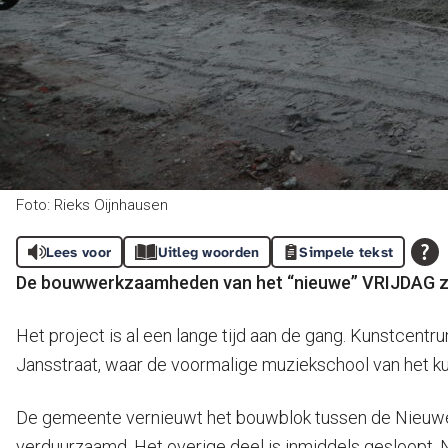
Foto: Rieks Oijnhausen
Lees voor
Uitleg woorden
Simpele tekst
De bouwwerkzaamheden van het “nieuwe” VRIJDAG zij
Het project is al een lange tijd aan de gang. Kunstcent
Jansstraat, waar de voormalige muziekschool van het ku
De gemeente vernieuwt het bouwblok tussen de Nieuwe
verduurzaamd. Het overige deel is inmiddels gesloopt.