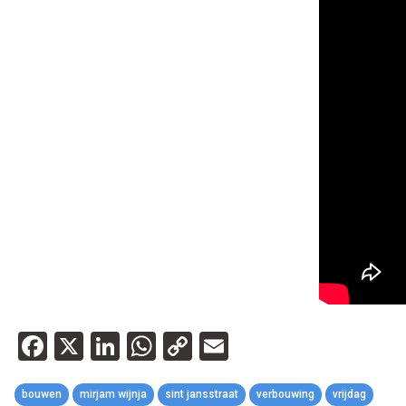
Facebook
X
LinkedIn
WhatsApp
Copy
Email
Link
bouwen
mirjam wijnja
sint jansstraat
verbouwing
vrijdag