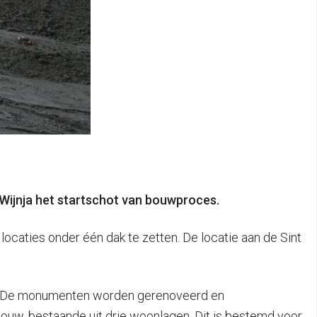
ijnja het startschot van bouwproces.
ocaties onder één dak te zetten. De locatie aan de Sint
at. De monumenten worden gerenoveerd en
ouw, bestaande uit drie woonlagen. Dit is bestemd voor