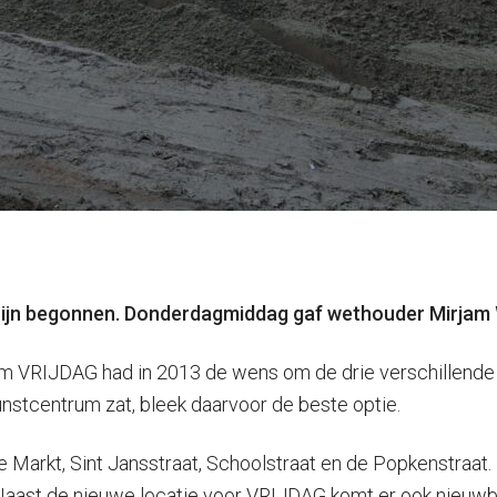
n begonnen. Donderdagmiddag gaf wethouder Mirjam W
rum VRIJDAG had in 2013 de wens om de drie verschillende l
nstcentrum zat, bleek daarvoor de beste optie.
 Markt, Sint Jansstraat, Schoolstraat en de Popkenstra
 Naast de nieuwe locatie voor VRIJDAG komt er ook nieuwb