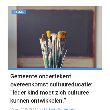
NIEUWS
Gemeente ondertekent
overeenkomst cultuureducatie:
“Ieder kind moet zich cultureel
kunnen ontwikkelen.”
15 april 2025 15:24
door
Rik Pepijn Scharenborg