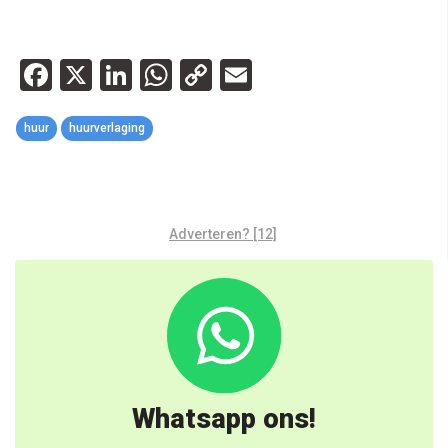
Facebook
X
LinkedIn
WhatsApp
Copy
Email
Link
huur
huurverlaging
Adverteren? [12]
Whatsapp ons!