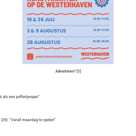
Adverteren? [1]
it als een poffertjespan”
(29): “Vanaf maandag te spelen”