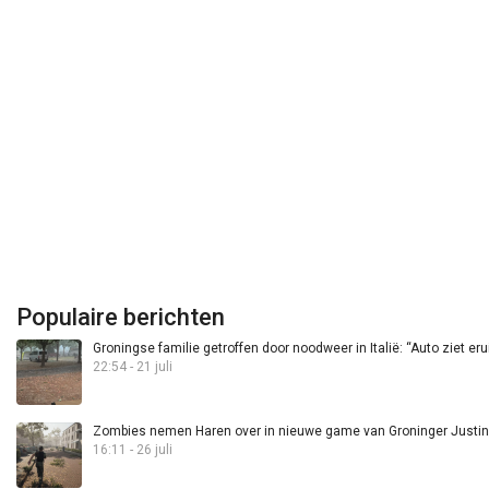
Populaire berichten
Groningse familie getroffen door noodweer in Italië: “Auto ziet eru
22:54 - 21 juli
Zombies nemen Haren over in nieuwe game van Groninger Justin 
16:11 - 26 juli