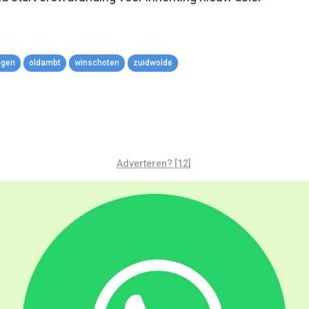
ngen
oldambt
winschoten
zuidwolde
Adverteren? [12]