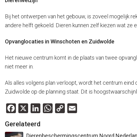
Dierenwelzijn
Bij het ontwerpen van het gebouw, is zoveel mogelijk r
andere helft gekoeld. Dieren kunnen zelf kiezen wat ze
Opvanglocaties in Winschoten en Zuidwolde
Het nieuwe centrum komt in de plaats van twee opvangloc
niet meer in.
Als alles volgens plan verloopt, wordt het centrum eind
Zuidwolde op de planning staat. Dit is hoogstwaarschijnl
Facebook
X
LinkedIn
WhatsApp
Copy
Email
Link
Gerelateerd
Dierenbeschermingscentrum Noord Nederland s