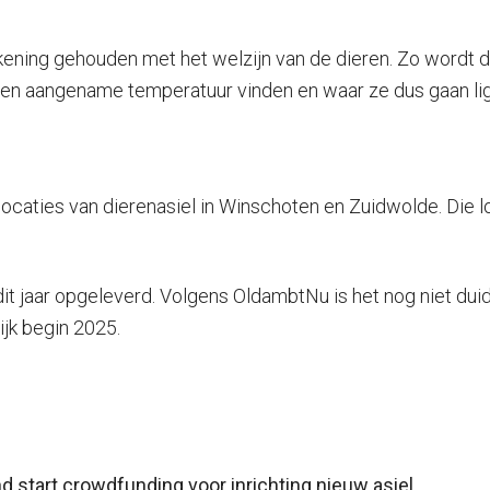
ekening gehouden met het welzijn van de dieren. Zo wordt 
 een aangename temperatuur vinden en waar ze dus gaan li
aties van dierenasiel in Winschoten en Zuidwolde. Die loc
 dit jaar opgeleverd. Volgens OldambtNu is het nog niet du
ijk begin 2025.
tart crowdfunding voor inrichting nieuw asiel