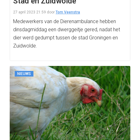
Stad en Zuidwolde
27 april 2023 21:59
door
Tom Veenstra
Medewerkers van de Dierenambulance hebben
dinsdagmiddag een dwerggeitje gered, nadat het
dier werd gedumpt tussen de stad Groningen en
Zuidwolde.
NIEUWS