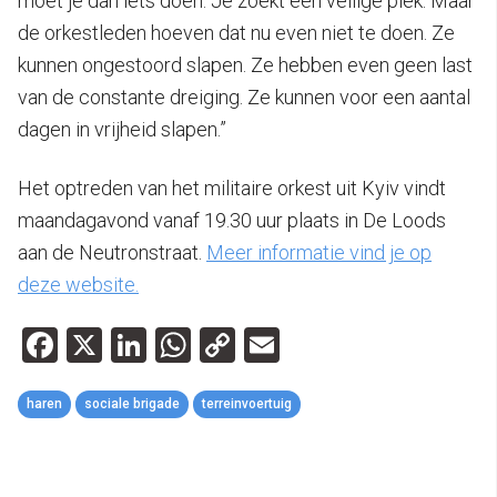
moet je dan iets doen. Je zoekt een veilige plek. Maar
de orkestleden hoeven dat nu even niet te doen. Ze
kunnen ongestoord slapen. Ze hebben even geen last
van de constante dreiging. Ze kunnen voor een aantal
dagen in vrijheid slapen.”
Het optreden van het militaire orkest uit Kyiv vindt
maandagavond vanaf 19.30 uur plaats in De Loods
aan de Neutronstraat.
Meer informatie vind je op
deze website.
Facebook
X
LinkedIn
WhatsApp
Copy
Email
Link
haren
sociale brigade
terreinvoertuig