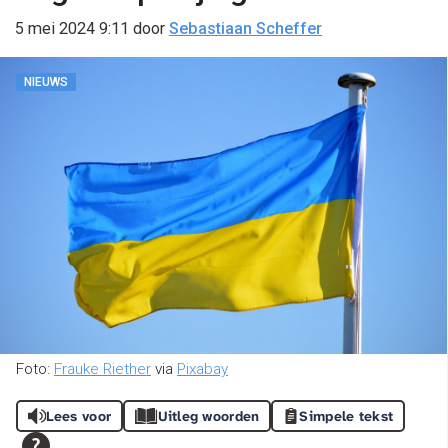
5 mei 2024 9:11
door
Sebastiaan Scheffer
NIEUWS
Foto:
Frauke Riether
via
Pixabay
Lees voor
Uitleg woorden
Simpele tekst