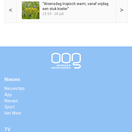
“Woensdag tropisch warm, vanaf vrijdag
<
>
een stuk koeler”
23:59 - 28 juli
Nieuws
Nieuwstips
App
Nieuws
Sport
Het Weer
TV