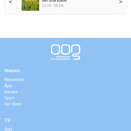
<
>
een stuk koeler”
23:59 - 28 juli
Nieuws
Nieuwstips
App
Nieuws
Sport
Het Weer
TV
Gids