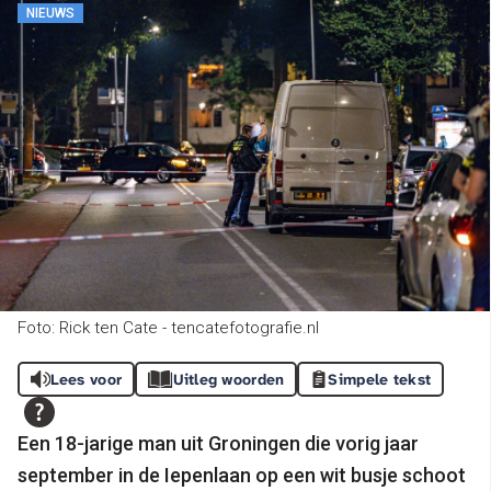
NIEUWS
Foto: Rick ten Cate - tencatefotografie.nl
Lees voor
Uitleg woorden
Simpele tekst
Een 18-jarige man uit Groningen die vorig jaar
september in de Iepenlaan op een wit busje schoot