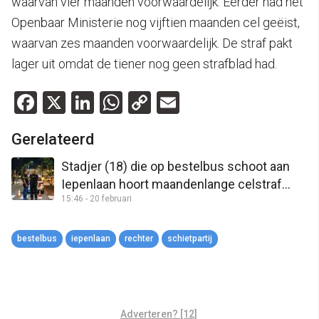
waarvan vier maanden voorwaardelijk. Eerder had het
Openbaar Ministerie nog vijftien maanden cel geëist,
waarvan zes maanden voorwaardelijk. De straf pakt
lager uit omdat de tiener nog geen strafblad had.
Facebook
X
LinkedIn
WhatsApp
Copy
Email
Link
Gerelateerd
Stadjer (18) die op bestelbus schoot aan
Iepenlaan hoort maandenlange celstraf
15:46 - 20 februari
eisen
bestelbus
iepenlaan
rechter
schietpartij
Adverteren? [12]