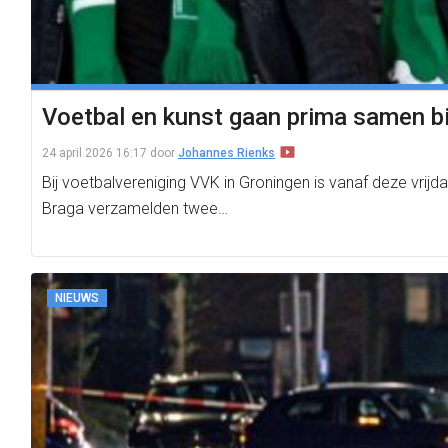
Voetbal en kunst gaan prima samen bi
24 april 2026 16:17
door
Johannes Rienks
Bij voetbalvereniging VVK in Groningen is vanaf deze vrij
Braga verzamelden twee…
NIEUWS