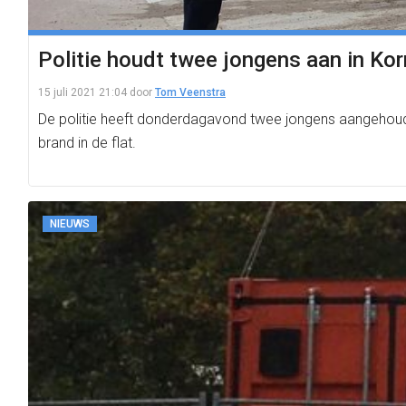
Politie houdt twee jongens aan in Kor
15 juli 2021 21:04
door
Tom Veenstra
De politie heeft donderdagavond twee jongens aangehoude
brand in de flat.
NIEUWS