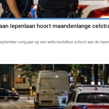
 aan Iepenlaan hoort maandenlange celstr
n september vorig jaar op een witte bestelbus schoot aan de Iep