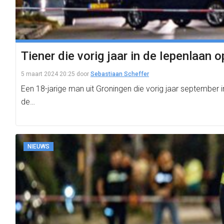
Tiener die vorig jaar in de Iepenlaan 
5 maart 2024 20:25
door
Sebastiaan Scheffer
Een 18-jarige man uit Groningen die vorig jaar september 
de…
NIEUWS