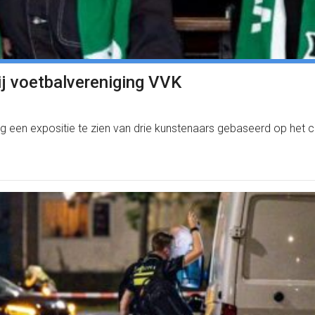
j voetbalvereniging VVK
dag een expositie te zien van drie kunstenaars gebaseerd op het 