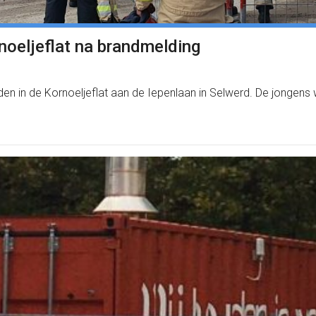
noeljeflat na brandmelding
n in de Kornoeljeflat aan de Iepenlaan in Selwerd. De jongens 