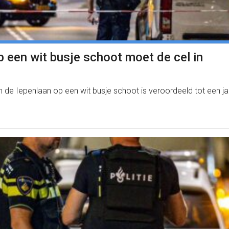
op een wit busje schoot moet de cel in
in de Iepenlaan op een wit busje schoot is veroordeeld tot een j