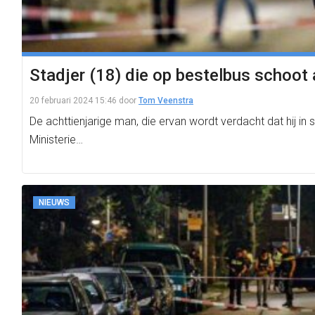
Stadjer (18) die op bestelbus schoot
20 februari 2024 15:46
door
Tom Veenstra
De achttienjarige man, die ervan wordt verdacht dat hij i
Ministerie…
NIEUWS