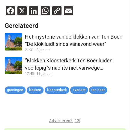
Facebook
X
LinkedIn
WhatsApp
Copy
Email
Link
Gerelateerd
Het mysterie van de klokken van Ten Boer:
“De klok luidt sinds vanavond weer”
21:31 - 9 januari
“Klokken Kloosterkerk Ten Boer luiden
voorlopig ’s nachts niet vanwege
17:45 - 11 januari
overschrijden geluidsnorm”
groningen
klokken
kloosterkerk
overlast
ten boer
Adverteren? [12]