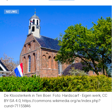
NIEUWS
De Kloosterkerk in Ten Boer. Foto: Hardscarf - Eigen werk, CC
BY-SA 4.0, https://commons.wikimedia.org/w/index.php?
curid=71155846