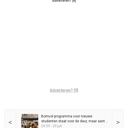
Adverteren? [4]
Adverteren? [9]
Bomvol programma voor nieuwe
<
>
studenten staat voor de deur, maar aantal
KEI-lopers daalt al jaren
20:59 - 29 juli