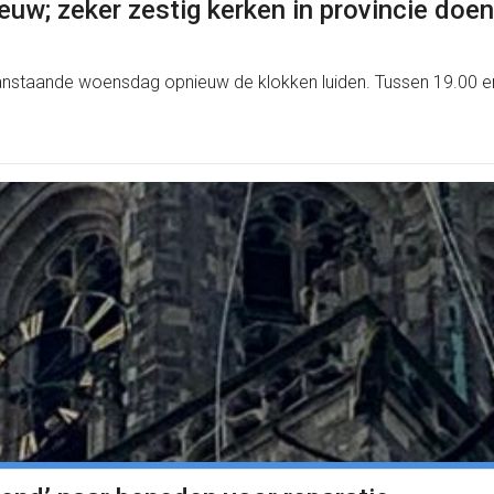
uw; zeker zestig kerken in provincie doe
 aanstaande woensdag opnieuw de klokken luiden. Tussen 19.00 