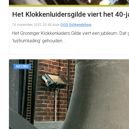
Het Klokkenluidersgilde viert het 40-j
10 november 2022 20:45
door
OOG Ochtendshow
Het Groninger Klokkenluiders Gilde viert een jubileum. Da
‘lustrumluiding’ gehouden…
NIEUWS