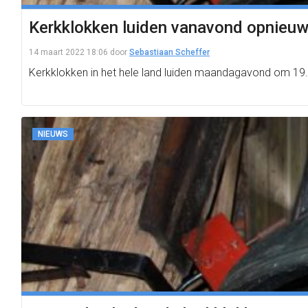
Kerkklokken luiden vanavond opnieuw
14 maart 2022 18:06
door
Sebastiaan Scheffer
Kerkklokken in het hele land luiden maandagavond om 19.0
NIEUWS