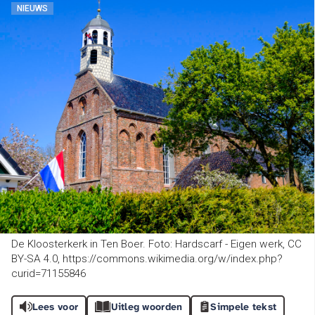
NIEUWS
De Kloosterkerk in Ten Boer. Foto: Hardscarf - Eigen werk, CC
BY-SA 4.0, https://commons.wikimedia.org/w/index.php?
curid=71155846
Lees voor
Uitleg woorden
Simpele tekst