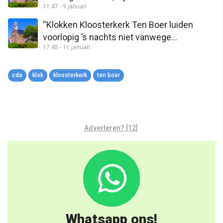
11:47 - 9 januari
overleg’
“Klokken Kloosterkerk Ten Boer luiden
voorlopig ’s nachts niet vanwege
17:45 - 11 januari
overschrijden geluidsnorm”
cda
klok
kloosterkerk
ten boer
Adverteren? [12]
Whatsapp ons!