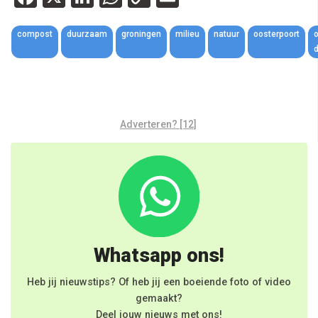
Link
compost
duurzaam
groningen
milieu
natuur
oosterpoort
o
Adverteren? [12]
Whatsapp ons!
Heb jij nieuwstips? Of heb jij een boeiende foto of video
gemaakt?
Deel jouw nieuws met ons!