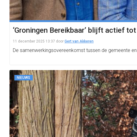
‘Groningen Bereikbaar’ blijft actief t
11 december 2025 13:37
door
Gert van Akkeren
De samenwerkingsovereenkomst tussen de gemeente en pr
NIEUWS