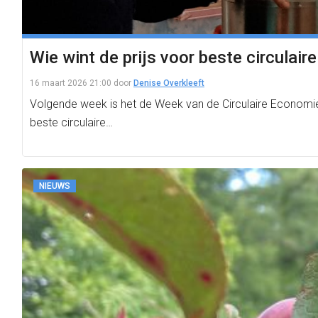
Wie wint de prijs voor beste circulaire
16 maart 2026 21:00
door
Denise Overkleeft
Volgende week is het de Week van de Circulaire Economie e
beste circulaire…
NIEUWS