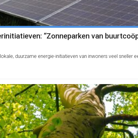
rinitiatieven: “Zonneparken van buurtcoö
ale, duurzame energie-initiatieven van inwoners veel sneller ee