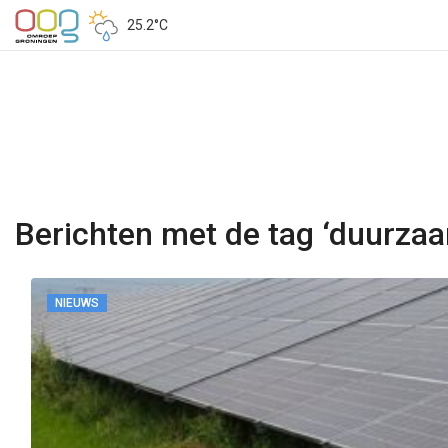
25.2°C
Berichten met de tag ‘duurza
NIEUWS