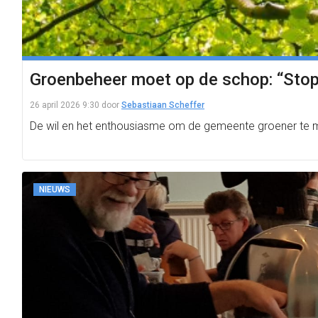
Groenbeheer moet op de schop: “Stop
26 april 2026 9:30
door
Sebastiaan Scheffer
De wil en het enthousiasme om de gemeente groener te maken
NIEUWS