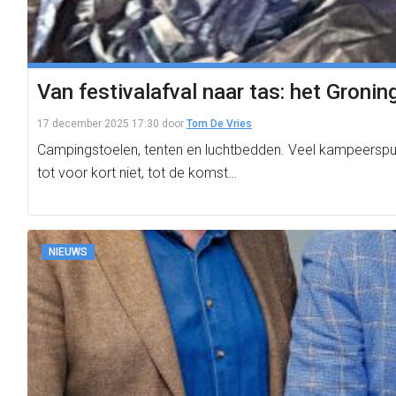
Van festivalafval naar tas: het Gronin
17 december 2025 17:30
door
Tom De Vries
Campingstoelen, tenten en luchtbedden. Veel kampeerspulle
tot voor kort niet, tot de komst…
NIEUWS