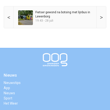
Fietser gewond na botsing met lijnbus in
<
>
Lewenborg
19:43 - 28 juli
Nieuws
Nieuwstips
App
Nieuws
Sport
Het Weer