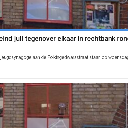
d juli tegenover elkaar in rechtbank rond
eugdsynagoge aan de Folkingedwarsstraat staan op woensdag 29 