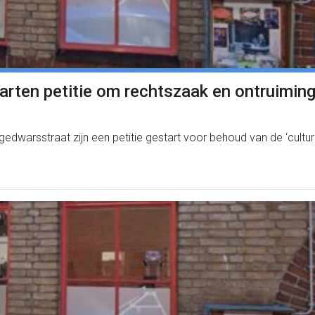
rten petitie om rechtszaak en ontruiming
dwarsstraat zijn een petitie gestart voor behoud van de ‘cultur