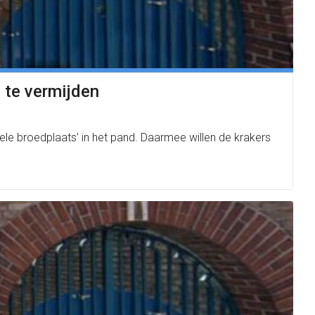
 te vermijden
ele broedplaats’ in het pand. Daarmee willen de krakers